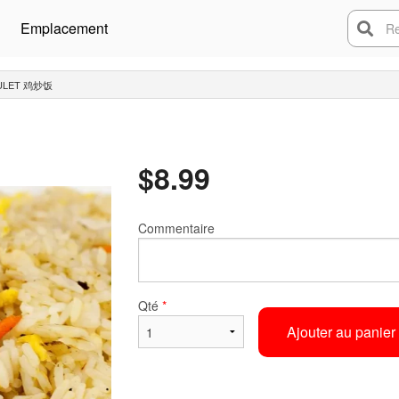
Emplacement
Rech
POULET 鸡炒饭
$
8.99
Commentaire
Qté
*
Ajouter au panier