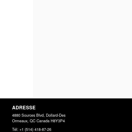
ADRESSE
4880 Sources Blvd, Dollard-Des
Ormeaux, QC
Canada
H8Y3P4
Tél:
+1 (514) 418-87-26