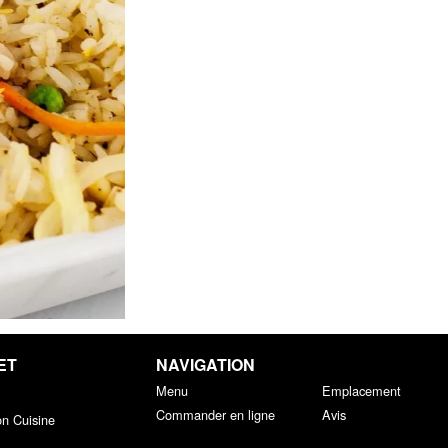
ET
NAVIGATION
Menu
Emplacement
Commander en ligne
Avis
on Cuisine