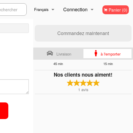
Connection
ercher
Français
Panier (0)
Inscription
Français
Commandez maintenant
English
Livraison
à l'emporter
45 min
15 min
Nos clients nous aiment!
1
avis