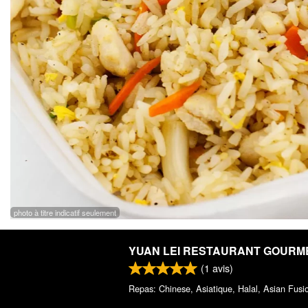
photo à titre indicatif seulement
YUAN LEI RESTAURANT GOURM
(
1
avis)
Repas: Chinese, Asiatique, Halal, Asian Fusi