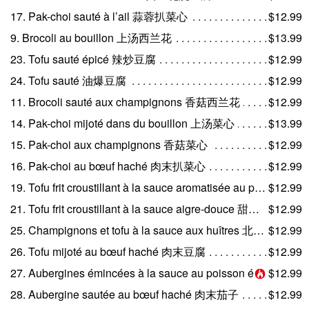
17. Pak-choi sauté à l’ail 蒜蓉扒菜心
$12.99
9. Brocoli au bouillon 上汤西兰花
$13.99
23. Tofu sauté épicé 辣炒豆腐
$12.99
24. Tofu sauté 油爆豆腐
$12.99
11. Brocoli sauté aux champignons 香菇西兰花
$12.99
14. Pak-choi mijoté dans du bouillon 上汤菜心
$13.99
15. Pak-choi aux champignons 香菇菜心
$12.99
16. Pak-choi au bœuf haché 肉末扒菜心
$12.99
19. Tofu frit croustillant à la sauce aromatisée au poisson 鱼香脆皮豆腐
$12.99
21. Tofu frit croustillant à la sauce aigre-douce 甜酸脆皮豆腐
$12.99
25. Champignons et tofu à la sauce aux huîtres 北菇蚝油豆腐
$12.99
26. Tofu mijoté au bœuf haché 肉末豆腐
$12.99
27. Aubergines émincées à la sauce au poisson épicée 鱼香茄子
$12.99
28. Aubergine sautée au bœuf haché 肉末茄子
$12.99