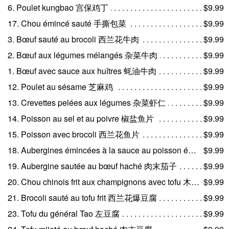
6. Poulet kungbao 宫保鸡丁
$9.99
17. Chou émincé sauté 手撕包菜
$9.99
3. Bœuf sauté au brocoli 西兰花牛肉
$9.99
2. Bœuf aux légumes mélangés 杂菜牛肉
$9.99
1. Bœuf avec sauce aux huîtres 蚝油牛肉
$9.99
12. Poulet au sésame 芝麻鸡
$9.99
13. Crevettes pelées aux légumes 杂菜虾仁
$9.99
14. Poisson au sel et au poivre 椒盐鱼片
$9.99
15. Poisson avec brocoli 西兰花鱼片
$9.99
18. Aubergines émincées à la sauce au poisson épicée 鱼香茄子
$9.99
19. Aubergine sautée au bœuf haché 肉末茄子
$9.99
20. Chou chinois frit aux champignons avec tofu 木耳白菜爆豆腐
$9.99
21. Brocoli sauté au tofu frit 西兰花爆豆腐
$9.99
23. Tofu du général Tao 左豆腐
$9.99