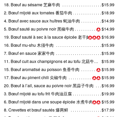
Rechercher
18. Bœuf au sésame 芝麻牛肉
$15.99
2. Bœuf mijoté aux tomates 番茄牛肉
$18.99
4. Bœuf avec sauce aux huîtres 蚝油牛肉
$14.99
5. Bœuf sauté au poivre noir 黑椒牛肉
$14.99
19. Bœuf sauté à sec à la sauce épicée 老干妈干煸牛肉
$16.99
16. Bœuf mu-shu 木须牛肉
$15.99
7. Bœuf en sauce 家家牛肉
$15.99
11. Bœuf cuit aux champignons et au tofu 北菇牛肉入豆腐煲
$15.99
15. Bœuf aromatisé au poisson 鱼香牛肉
$15.99
17. Bœuf au piment chili 尖椒牛肉
$15.99
20. Bœuf à l’ail, sauce au poivre noir 黑蒜子牛肉
$16.99
3. Bœuf mijoté au tofu frit 牛肉油豆腐
$19.99
6. Bœuf mijoté dans une soupe épicée 水煮牛肉
$15.99
8. Crevettes et bœuf sautés 爆两鲜
$17.99