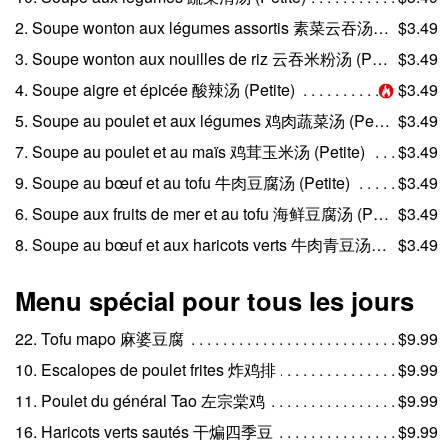
2. Soupe wonton aux légumes assortis 素菜云吞汤 (Petite)
$3.49
3. Soupe wonton aux nouilles de riz 云吞米粉汤 (Petite)
$3.49
4. Soupe aigre et épicée 酸辣汤 (Petite)
$3.49
5. Soupe au poulet et aux légumes 鸡肉蔬菜汤 (Petite)
$3.49
7. Soupe au poulet et au maïs 鸡茸玉米汤 (Petite)
$3.49
9. Soupe au bœuf et au tofu 牛肉豆腐汤 (Petite)
$3.49
6. Soupe aux fruits de mer et au tofu 海鲜豆腐汤 (Petite)
$3.49
8. Soupe au bœuf et aux haricots verts 牛肉青豆汤 (Petite)
$3.49
Menu spécial pour tous les jours
22. Tofu mapo 麻婆豆腐
$9.99
10. Escalopes de poulet frites 炸鸡排
$9.99
11. Poulet du général Tao 左宗棠鸡
$9.99
16. Haricots verts sautés 干煸四季豆
$9.99