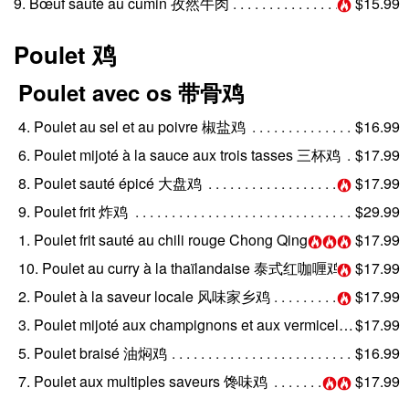
9. Bœuf sauté au cumin 孜然牛肉
$15.99
Poulet 鸡
Poulet avec os 带骨鸡
4. Poulet au sel et au poivre 椒盐鸡
$16.99
6. Poulet mijoté à la sauce aux trois tasses 三杯鸡
$17.99
8. Poulet sauté épicé 大盘鸡
$17.99
9. Poulet frit 炸鸡
$29.99
1. Poulet frit sauté au chili rouge Chong Qing 重庆辣子鸡
$17.99
10. Poulet au curry à la thaïlandaise 泰式红咖喱鸡
$17.99
2. Poulet à la saveur locale 风味家乡鸡
$17.99
3. Poulet mijoté aux champignons et aux vermicelles de haricots 小鸡香菇粉丝
$17.99
5. Poulet braisé 油焖鸡
$16.99
7. Poulet aux multiples saveurs 馋味鸡
$17.99