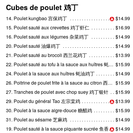
Cubes de poulet 鸡丁
14. Poulet kungbao 宫保鸡丁
$14.99
15. Poulet sauté aux crevettes 鸡丁虾仁
$16.99
16. Poulet sauté aux légumes 杂菜鸡丁
$14.99
20. Poulet sauté 油爆鸡丁
$14.99
21. Poulet sauté au brocoli 西兰花鸡丁
$13.99
22. Poulet sauté au tofu à la sauce aux huîtres 蚝油鸡丁豆腐煲
$15.99
24. Poulet à la sauce aux huîtres 蚝油鸡丁
$14.99
26. Poitrine de poulet frite à la sauce au citron 西柠鸡
$15.99
27. Tranches de poulet avec chop suey 鸡丁银针
$15.99
29. Poulet du général Tao 左宗棠鸡
$13.99
30. Poulet à la sauce aigre-douce 糖醋鸡
$15.99
31. Poulet au sésame 芝麻鸡
$14.99
19. Poulet sauté à la sauce piquante sucrée 鱼香鸡丁
$14.99