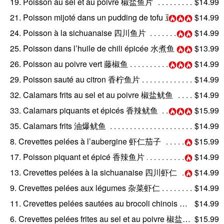
19. Poisson au sel et au poivre 椒盐鱼片
$14.99
21. Poisson mijoté dans un pudding de tofu 豆花鱼
$14.99
24. Poisson à la sichuanaise 四川鱼片
$14.99
25. Poisson dans l’huile de chili épicée 水煮鱼
$13.99
26. Poisson au poivre vert 藤椒鱼
$14.99
29. Poisson sauté au citron 香柠鱼片
$14.99
32. Calamars frits au sel et au poivre 椒盐鱿鱼
$14.99
33. Calamars piquants et épicés 香辣鱿鱼
$15.99
35. Calamars frits 油爆鱿鱼
$14.99
8. Crevettes pelées à l’aubergine 虾仁茄子
$15.99
17. Poisson piquant et épicé 香辣鱼片
$14.99
13. Crevettes pelées à la sichuanaise 四川虾仁
$14.99
9. Crevettes pelées aux légumes 杂菜虾仁
$14.99
11. Crevettes pelées sautées au brocoli chinois 芥蓝虾仁
$14.99
6. Crevettes pelées frites au sel et au poivre 椒盐虾仁
$15.99