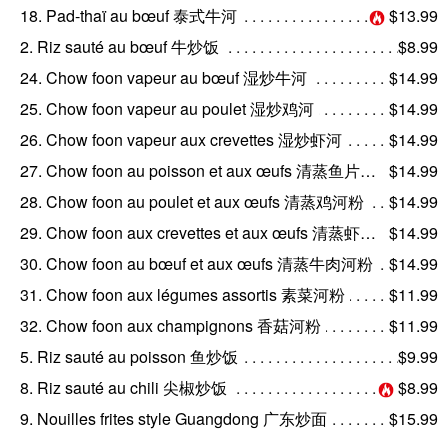
18. Pad-thaï au bœuf 泰式牛河
$13.99
2. Riz sauté au bœuf 牛炒饭
$8.99
24. Chow foon vapeur au bœuf 湿炒牛河
$14.99
25. Chow foon vapeur au poulet 湿炒鸡河
$14.99
26. Chow foon vapeur aux crevettes 湿炒虾河
$14.99
27. Chow foon au poisson et aux œufs 清蒸鱼片河粉
$14.99
28. Chow foon au poulet et aux œufs 清蒸鸡河粉
$14.99
29. Chow foon aux crevettes et aux œufs 清蒸虾仁河粉
$14.99
30. Chow foon au bœuf et aux œufs 清蒸牛肉河粉
$14.99
31. Chow foon aux légumes assortis 素菜河粉
$11.99
32. Chow foon aux champignons 香菇河粉
$11.99
5. Riz sauté au poisson 鱼炒饭
$9.99
8. Riz sauté au chili 尖椒炒饭
$8.99
9. Nouilles frites style Guangdong 广东炒面
$15.99