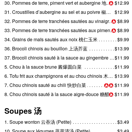
30. Pommes de terre, piment vert et aubergine 地三鲜
$12.99
31. Croustilles d’aubergine au sel et au poivre 椒盐茄条
$12.99
32. Pommes de terre tranchées sautées au vinaigre 醋溜土豆丝
$8.99
33. Pommes de terre tranchées sautées aux piments verts 尖椒土豆丝
$8.99
34. Grains de maïs sautés aux noix 桃仁玉米
$9.99
36. Brocoli chinois au bouillon 上汤芥蓝
$13.99
37. Brocoli chinois sauté à la sauce au gingembre 姜汁芥蓝
$11.99
5. Chou à la sauce brune 酱爆圆白菜
$11.99
6. Tofu frit aux champignons et au chou chinois 木耳白菜烧豆腐
$13.99
7. Chou chinois sauté au chili 快炒白菜
$11.99
8. Chou chinois sauté à la sauce aigre-douce 糖醋白菜
$11.99
Soupes 汤
1. Soupe wonton 云吞汤 (Petite)
$3.49
10. Soupe aux légumes 蔬菜清汤 (Petite)
$3.49