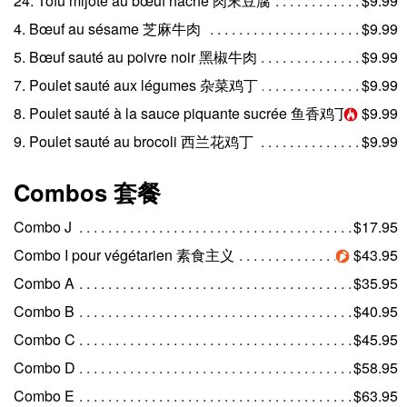
24. Tofu mijoté au bœuf haché 肉末豆腐
$9.99
4. Bœuf au sésame 芝麻牛肉
$9.99
5. Bœuf sauté au poivre noir 黑椒牛肉
$9.99
7. Poulet sauté aux légumes 杂菜鸡丁
$9.99
8. Poulet sauté à la sauce piquante sucrée 鱼香鸡丁
$9.99
9. Poulet sauté au brocoli 西兰花鸡丁
$9.99
Combos 套餐
Combo J
$17.95
Combo I pour végétarien 素食主义
$43.95
Combo A
$35.95
Combo B
$40.95
Combo C
$45.95
Combo D
$58.95
Combo E
$63.95