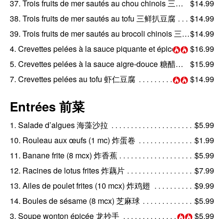
37. Trois fruits de mer sautés au chou chinois 三鲜扒白菜
$14.99
38. Trois fruits de mer sautés au tofu 三鲜扒豆腐
$14.99
39. Trois fruits de mer sautés au brocoli chinois 三鲜扒芥蓝
$14.99
4. Crevettes pelées à la sauce piquante et épicée 香辣虾仁
$16.99
5. Crevettes pelées à la sauce aigre-douce 糖醋虾仁
$15.99
7. Crevettes pelées au tofu 虾仁豆腐
$14.99
Entrées 前菜
1. Salade d’algues 海藻沙拉
$5.99
10. Rouleau aux œufs (1 mc) 炸蛋卷
$1.99
11. Banane frite (8 mcx) 炸香蕉
$5.99
12. Racines de lotus frites 炸藕片
$7.99
13. Ailes de poulet frites (10 mcx) 炸鸡翅
$9.99
14. Boules de sésame (8 mcx) 芝麻球
$5.99
3. Soupe wonton épicée 龙抄手
$5.99