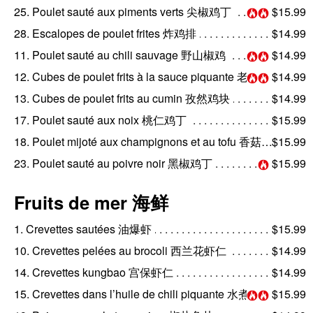
25. Poulet sauté aux piments verts 尖椒鸡丁
$15.99
28. Escalopes de poulet frites 炸鸡排
$14.99
11. Poulet sauté au chili sauvage 野山椒鸡
$14.99
12. Cubes de poulet frits à la sauce piquante 老干妈鸡丁
$14.99
13. Cubes de poulet frits au cumin 孜然鸡块
$14.99
17. Poulet sauté aux noix 桃仁鸡丁
$15.99
18. Poulet mijoté aux champignons et au tofu 香菇鸡丁豆腐煲
$15.99
23. Poulet sauté au poivre noir 黑椒鸡丁
$15.99
Fruits de mer 海鲜
1. Crevettes sautées 油爆虾
$15.99
10. Crevettes pelées au brocoli 西兰花虾仁
$14.99
14. Crevettes kungbao 宫保虾仁
$14.99
15. Crevettes dans l’huile de chili piquante 水煮虾仁
$15.99