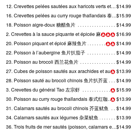
12. Crevettes pelées sautées aux haricots verts et au maïs 虾仁青豆玉米
$14.99
16. Crevettes pelées au curry rouge thaïlandais 泰式红咖喱虾仁
$15.99
18. Poisson aigre-doux 糖醋鱼片
$14.99
2. Crevettes à la sauce piquante et épicée 麻辣虾
$16.99
20. Poisson piquant et épicé 麻辣鱼片
$14.99
22. Poisson à l’aubergine 鱼片扒茄子
$14.99
23. Poisson au brocoli 西兰花鱼片
$14.99
27. Cubes de poisson sautés aux arachides et au chili 香辣鱼丁
$13.99
28. Poisson sauté au brocoli chinois 鱼片扒芥蓝
$14.99
3. Crevettes du général Tao 左宗虾
$15.99
30. Poisson au curry rouge thaïlandais 泰式红咖喱鱼片
$13.99
31. Calamars sautés au brocoli chinois 芥蓝鱿鱼
$14.99
34. Calamars sautés aux légumes 杂菜鱿鱼
$13.99
36. Trois fruits de mer sautés (poisson, calamars et crevettes) 海鲜三
$14.99