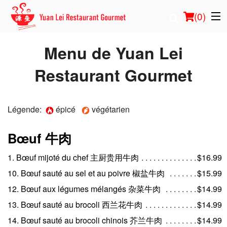
(
0
)
Menu de Yuan Lei
Restaurant Gourmet
Commander en ligne
Emplacement
Légende:
épicé
végétarien
Français
Bœuf 牛肉
Connection
1. Bœuf mijoté du chef 主厨贵用牛肉
$16.99
10. Bœuf sauté au sel et au poivre 椒盐牛肉
$15.99
Inscription
12. Bœuf aux légumes mélangés 杂菜牛肉
$14.99
Panier (0)
13. Bœuf sauté au brocoli 西兰花牛肉
$14.99
14. Bœuf sauté au brocoli chinois 芥兰牛肉
$14.99