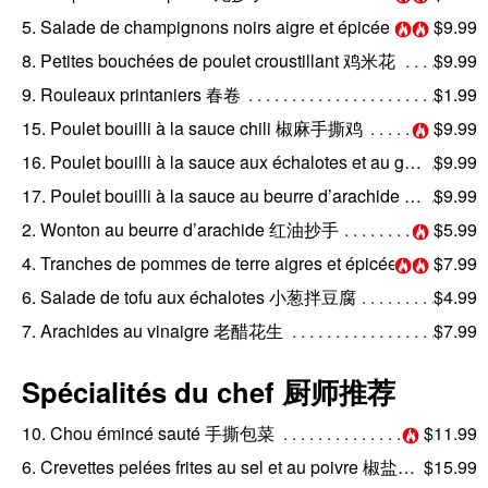
5. Salade de champignons noirs aigre et épicée 酸辣木耳
$9.99
8. Petites bouchées de poulet croustillant 鸡米花
$9.99
9. Rouleaux printaniers 春卷
$1.99
15. Poulet bouilli à la sauce chili 椒麻手撕鸡
$9.99
16. Poulet bouilli à la sauce aux échalotes et au gingembre 姜葱手撕鸡
$9.99
17. Poulet bouilli à la sauce au beurre d’arachide 花生手撕鸡
$9.99
2. Wonton au beurre d’arachide 红油抄手
$5.99
4. Tranches de pommes de terre aigres et épicées 酸辣土豆丝
$7.99
6. Salade de tofu aux échalotes 小葱拌豆腐
$4.99
7. Arachides au vinaigre 老醋花生
$7.99
Spécialités du chef 厨师推荐
10. Chou émincé sauté 手撕包菜
$11.99
6. Crevettes pelées frites au sel et au poivre 椒盐虾仁
$15.99