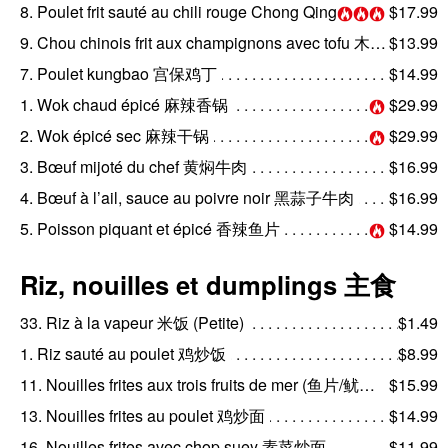
8. Poulet frit sauté au chili rouge Chong Qing 重庆辣子鸡
$17.99
9. Chou chinois frit aux champignons avec tofu 木耳白菜烧豆腐
$13.99
7. Poulet kungbao 宫保鸡丁
$14.99
1. Wok chaud épicé 麻辣香锅
$29.99
2. Wok épicé sec 麻辣干锅
$29.99
3. Bœuf mijoté du chef 黄焖牛肉
$16.99
4. Bœuf à l’ail, sauce au poivre noir 黑蒜子牛肉
$16.99
5. Poisson piquant et épicé 香辣鱼片
$14.99
Riz, nouilles et dumplings 主食
33. Riz à la vapeur 米饭 (Petite)
$1.49
1. Riz sauté au poulet 鸡炒饭
$8.99
11. Nouilles frites aux trois fruits de mer (鱼片/鱿鱼/虾仁) 三鲜炒面
$15.99
13. Nouilles frites au poulet 鸡炒面
$14.99
16. Nouilles frites avec chop suey 素菜炒面
$11.99