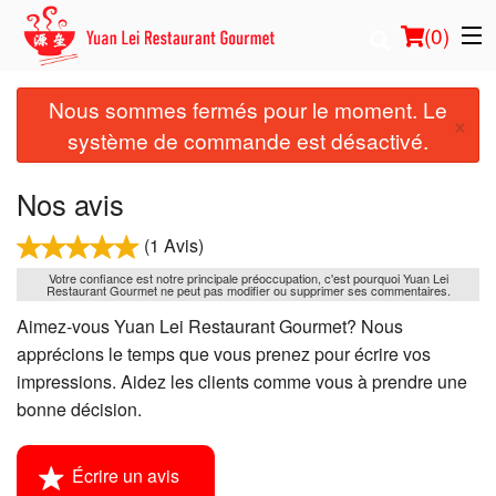
(
0
)
Nous sommes fermés pour le moment. Le
×
système de commande est désactivé.
Commander en ligne
Nos avis
Emplacement
(1 Avis)
Français
Votre confiance est notre principale préoccupation, c'est pourquoi Yuan Lei
Restaurant Gourmet ne peut pas modifier ou supprimer ses commentaires.
Aimez-vous Yuan Lei Restaurant Gourmet? Nous
Connection
apprécions le temps que vous prenez pour écrire vos
impressions. Aidez les clients comme vous à prendre une
Inscription
bonne décision.
Panier (0)
Écrire un avis