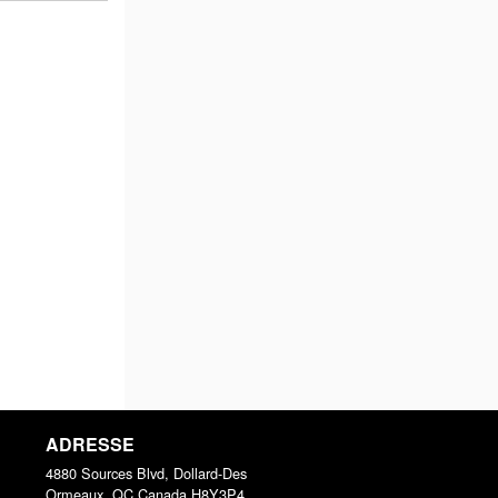
ADRESSE
4880 Sources Blvd, Dollard-Des
Ormeaux, QC
Canada
H8Y3P4