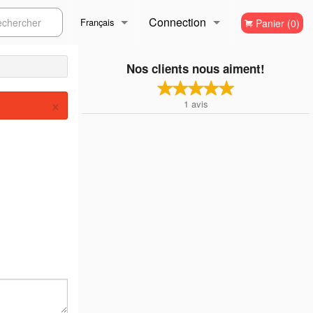
Connection
ercher
Français
Panier (0)
Inscription
Français
Nos clients nous aiment!
×
1
avis
English