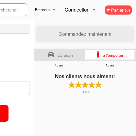
Connection
ercher
Français
Panier (0)
Inscription
Français
Commandez maintenant
English
Livraison
à l'emporter
45 min
15 min
Nos clients nous aiment!
1
avis