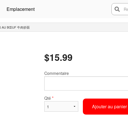
Emplacement
Rech
TES AU BŒUF 牛肉炒面
$
15.99
Commentaire
Qté
*
Ajouter au panier