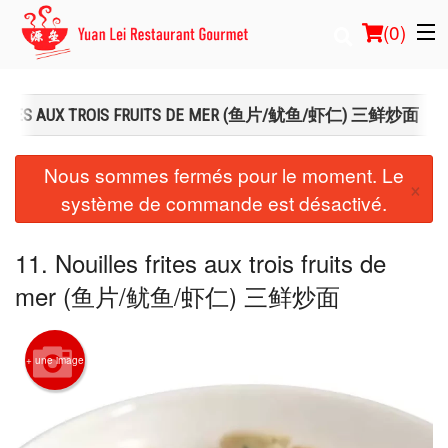
(
0
)
 FRITES AUX TROIS FRUITS DE MER (鱼片/鱿鱼/虾仁) 三鲜炒面
Commander en ligne
Nous sommes fermés pour le moment. Le
×
système de commande est désactivé.
Emplacement
Français
11. Nouilles frites aux trois fruits de
mer (鱼片/鱿鱼/虾仁) 三鲜炒面
Connection
Inscription
+ une image
Panier (0)