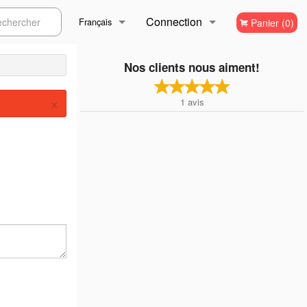
Connection
ercher
Français
Panier (0)
Inscription
Français
Nos clients nous aiment!
×
1
avis
English