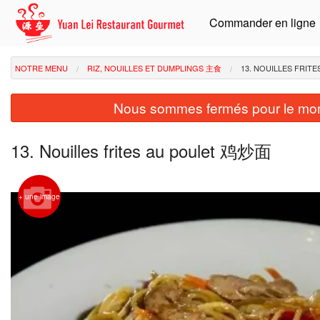
Commander en ligne
NOTRE MENU
RIZ, NOUILLES ET DUMPLINGS 主食
13. NOUILLES FRIT
Nous sommes fermés pour le mom
13. Nouilles frites au poulet 鸡炒面
+ une image