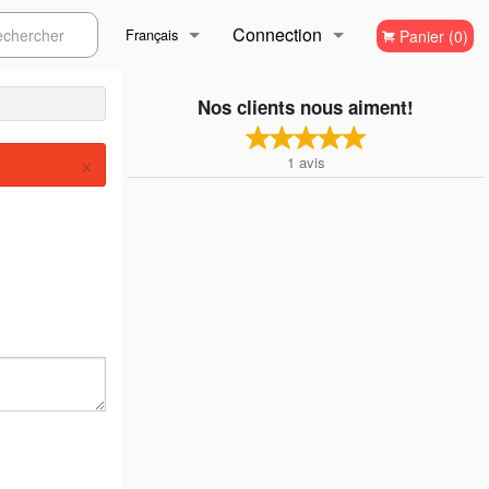
Connection
ercher
Français
Panier (0)
Inscription
Français
Nos clients nous aiment!
×
1
avis
English