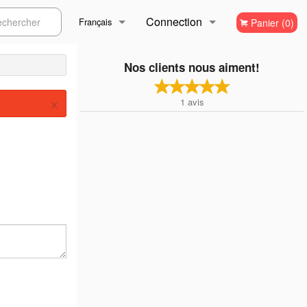
Connection
ercher
Français
Panier (0)
Inscription
Français
Nos clients nous aiment!
×
1
avis
English