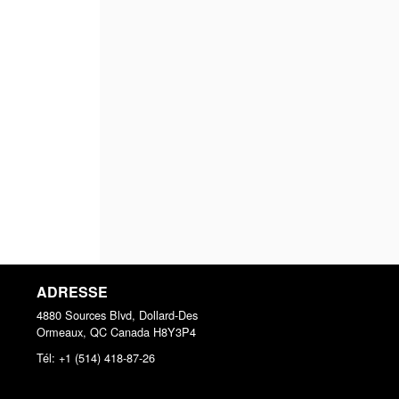
ADRESSE
4880 Sources Blvd, Dollard-Des
Ormeaux, QC
Canada
H8Y3P4
Tél:
+1 (514) 418-87-26