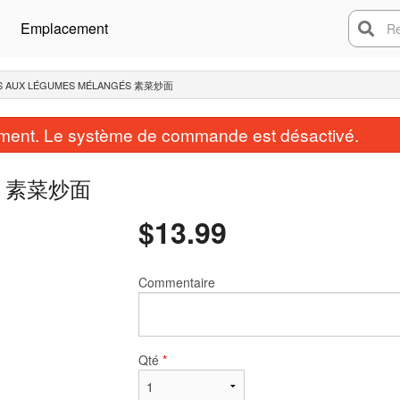
Emplacement
Rech
TES AUX LÉGUMES MÉLANGÉS 素菜炒面
ent. Le système de commande est désactivé.
ngés 素菜炒面
$
13.99
Commentaire
Qté
*