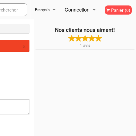
Connection
ercher
Français
Panier (0)
Inscription
Français
Nos clients nous aiment!
×
1
avis
English