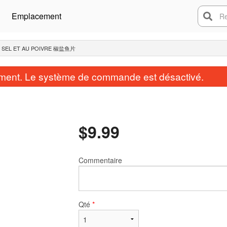
Emplacement
Rech
U SEL ET AU POIVRE 椒盐鱼片
ent. Le système de commande est désactivé.
$
9.99
Commentaire
Qté
*