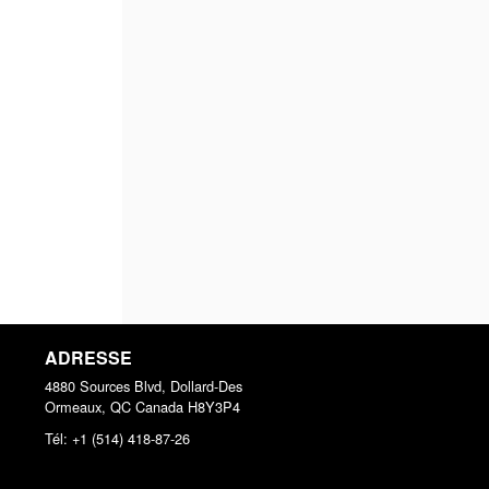
ADRESSE
4880 Sources Blvd, Dollard-Des
Ormeaux, QC
Canada
H8Y3P4
Tél:
+1 (514) 418-87-26