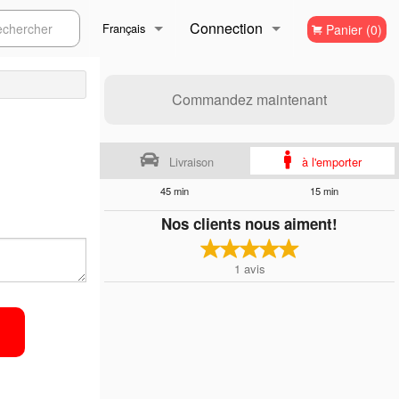
Connection
ercher
Français
Panier (0)
Inscription
Français
Commandez maintenant
English
Livraison
à l'emporter
45 min
15 min
Nos clients nous aiment!
1
avis