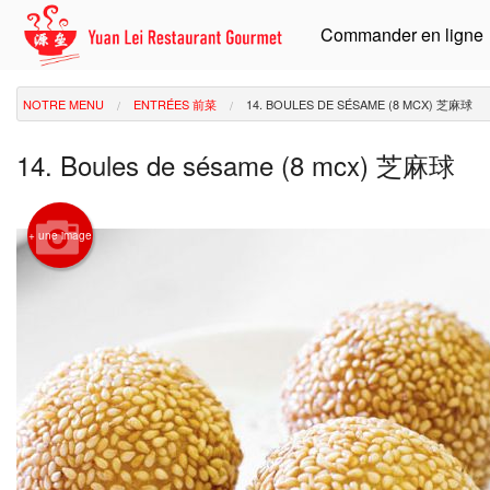
Commander en ligne
NOTRE MENU
ENTRÉES 前菜
14. BOULES DE SÉSAME (8 MCX) 芝麻球
14. Boules de sésame (8 mcx) 芝麻球
+ une image