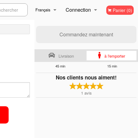
Connection
ercher
Français
Panier (0)
Inscription
Français
Commandez maintenant
English
Livraison
à l'emporter
45 min
15 min
Nos clients nous aiment!
1
avis