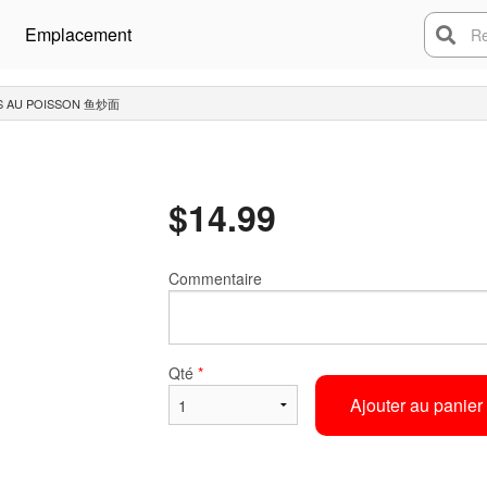
Emplacement
Rech
ES AU POISSON 鱼炒面
$
14.99
Commentaire
Qté
*
Ajouter au panier