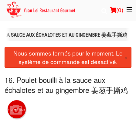
(
0
)
LI À LA SAUCE AUX ÉCHALOTES ET AU GINGEMBRE 姜葱手撕鸡
Commander en ligne
Nous sommes fermés pour le moment. Le
×
système de commande est désactivé.
Emplacement
Français
16. Poulet bouilli à la sauce aux
échalotes et au gingembre 姜葱手撕鸡
Connection
Inscription
+ une image
Panier (0)