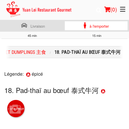
(
0
)
Livraison
à l'emporter
45 min
15 min
Commander en ligne
LLES ET DUMPLINGS 主食
18. PAD-THAÏ AU BŒUF 泰式牛河
Emplacement
Français
Légende:
épicé
Connection
18. Pad-thaï au bœuf 泰式牛河
Inscription
+ une image
Panier (0)