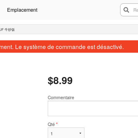
Emplacement
Rech
BŒUF 牛炒饭
ent. Le système de commande est désactivé.
$
8.99
Commentaire
Qté
*