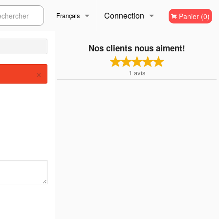
Connection
ercher
Français
Panier (0)
Inscription
Français
Nos clients nous aiment!
×
1
avis
English