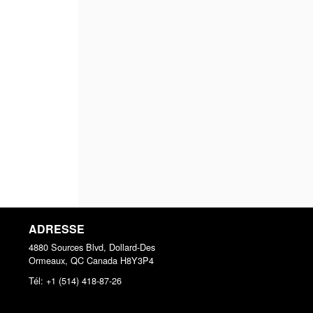
ADRESSE
4880 Sources Blvd, Dollard-Des
Ormeaux, QC
Canada
H8Y3P4
Tél:
+1 (514) 418-87-26