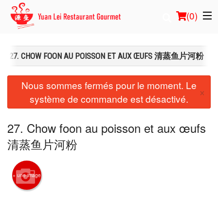
(
0
)
27. CHOW FOON AU POISSON ET AUX ŒUFS 清蒸鱼片河粉
Commander en ligne
Nous sommes fermés pour le moment. Le
×
système de commande est désactivé.
Emplacement
Français
27. Chow foon au poisson et aux œufs
清蒸鱼片河粉
Connection
Inscription
+ une image
Panier (0)