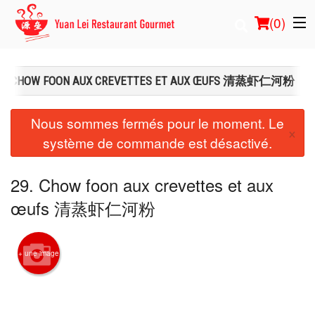
(
0
)
29. CHOW FOON AUX CREVETTES ET AUX ŒUFS 清蒸虾仁河粉
Commander en ligne
Nous sommes fermés pour le moment. Le
×
système de commande est désactivé.
Emplacement
Français
29. Chow foon aux crevettes et aux
œufs 清蒸虾仁河粉
Connection
Inscription
+ une image
Panier (0)