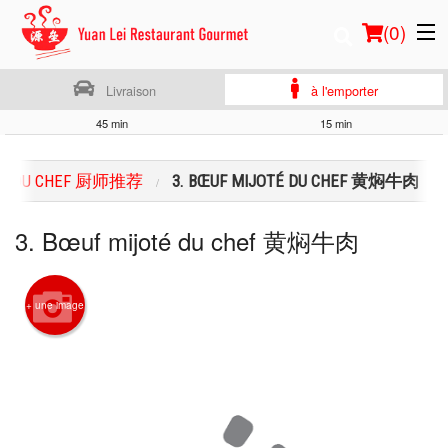
(
0
)
Livraison
à l'emporter
45 min
15 min
Commander en ligne
TÉS DU CHEF 厨师推荐
3. BŒUF MIJOTÉ DU CHEF 黄焖牛肉
Emplacement
3. Bœuf mijoté du chef 黄焖牛肉
Français
Connection
+ une image
Inscription
Panier (0)