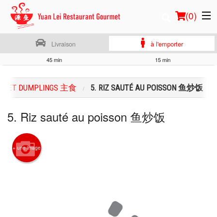
(
0
)
Livraison
à l'emporter
45 min
15 min
Commander en ligne
LES ET DUMPLINGS 主食
5. RIZ SAUTÉ AU POISSON 鱼炒饭
Emplacement
5. Riz sauté au poisson 鱼炒饭
Français
Connection
+ une image
Inscription
Panier (0)