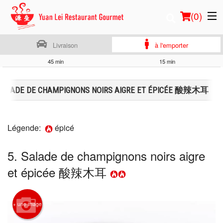
(
0
)
Livraison
à l'emporter
45 min
15 min
Commander en ligne
 SALADE DE CHAMPIGNONS NOIRS AIGRE ET ÉPICÉE 酸辣木耳
Emplacement
Français
Légende:
épicé
Connection
5. Salade de champignons noirs aigre
et épicée 酸辣木耳
Inscription
Panier (0)
+ une image