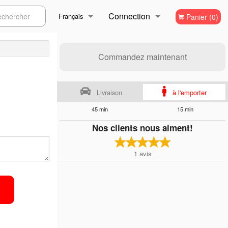
Connection
ercher
Français
Panier (0)
Inscription
Français
Commandez maintenant
English
Livraison
à l'emporter
45 min
15 min
Nos clients nous aiment!
1
avis