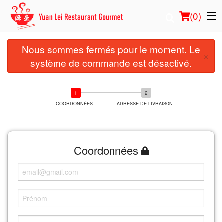
(
0
)
Nous sommes fermés pour le moment. Le
×
système de commande est désactivé.
Commander en ligne
Emplacement
COORDONNÉES
ADRESSE DE LIVRAISON
Français
Connection
Coordonnées
Inscription
Panier (0)