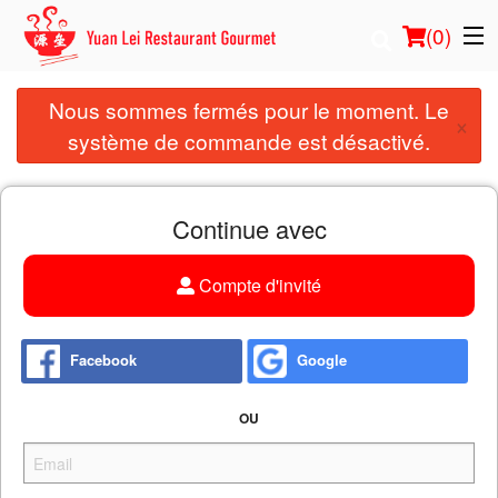
(
0
)
Nous sommes fermés pour le moment. Le
×
système de commande est désactivé.
Commander en ligne
Emplacement
Continue avec
Français
Compte d'invité
Connection
Facebook
Google
Inscription
OU
Panier (0)