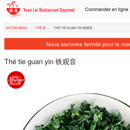
Commander en ligne
NOTRE MENU
THÉ 茶
THÉ TIE GUAN YIN 铁观音
Nous sommes fermés pour le mom
Thé tie guan yin 铁观音
+ une image