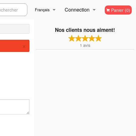
Connection
ercher
Français
Panier (0)
Inscription
Français
Nos clients nous aiment!
×
1
avis
English