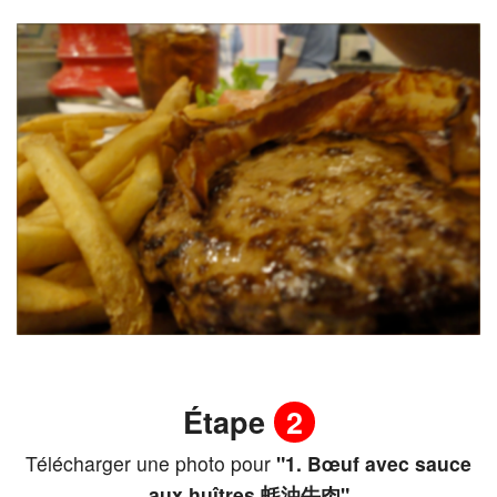
Étape
2
Télécharger une photo pour
"1. Bœuf avec sauce
aux huîtres 蚝油牛肉"