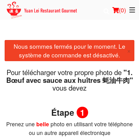
(
0
)
Nous sommes fermés pour le moment. Le
Commander en ligne
×
système de commande est désactivé.
Emplacement
Pour télécharger votre propre photo de
"1.
Français
Bœuf avec sauce aux huîtres 蚝油牛肉"
vous devez
Connection
Inscription
Étape
1
Prenez une
belle
photo en utilisant votre téléphone
Panier (0)
ou un autre appareil électronique