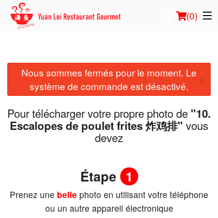
(
0
)
Nous sommes fermés pour le moment. Le
Commander en ligne
×
système de commande est désactivé.
Emplacement
Pour télécharger votre propre photo de
"10.
Français
vous
Escalopes de poulet frites 炸鸡排"
devez
Connection
Inscription
Étape
1
Prenez une
belle
photo en utilisant votre téléphone
Panier (0)
ou un autre appareil électronique