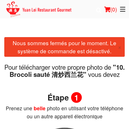
(
0
)
Nous sommes fermés pour le moment. Le
Commander en ligne
×
système de commande est désactivé.
Emplacement
Pour télécharger votre propre photo de
"10.
Français
vous devez
Brocoli sauté 清炒西兰花"
Connection
Étape
1
Inscription
Prenez une
belle
photo en utilisant votre téléphone
Panier (0)
ou un autre appareil électronique