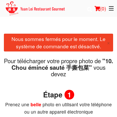
(
0
)
Nous sommes fermés pour le moment. Le
Commander en ligne
×
système de commande est désactivé.
Emplacement
Pour télécharger votre propre photo de
"10.
Français
vous
Chou émincé sauté 手撕包菜"
devez
Connection
Inscription
Étape
1
Prenez une
belle
photo en utilisant votre téléphone
Panier (0)
ou un autre appareil électronique