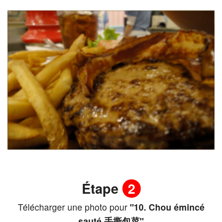
Étape
2
Télécharger une photo pour
"10. Chou émincé
sauté 手撕包菜"