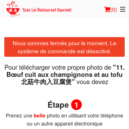
(
0
)
Nous sommes fermés pour le moment. Le
Commander en ligne
×
système de commande est désactivé.
Emplacement
Pour télécharger votre propre photo de
"11.
Français
Bœuf cuit aux champignons et au tofu
vous devez
北菇牛肉入豆腐煲"
Connection
Inscription
Étape
1
Prenez une
belle
photo en utilisant votre téléphone
Panier (0)
ou un autre appareil électronique