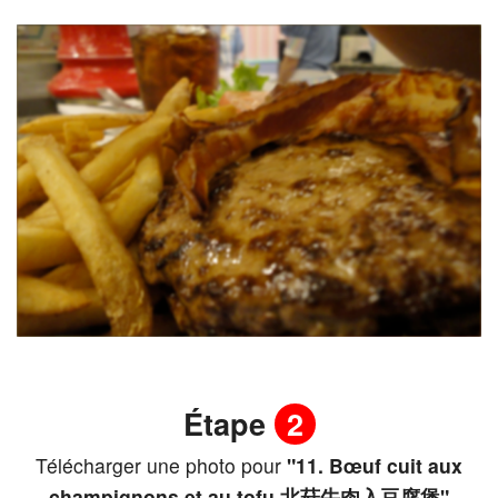
Étape
2
Télécharger une photo pour
"11. Bœuf cuit aux
champignons et au tofu 北菇牛肉入豆腐煲"