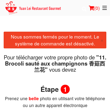
(
0
)
Nous sommes fermés pour le moment. Le
Commander en ligne
×
système de commande est désactivé.
Emplacement
Pour télécharger votre propre photo de
"11.
Français
Brocoli sauté aux champignons 香菇西
vous devez
兰花"
Connection
Inscription
Étape
1
Prenez une
belle
photo en utilisant votre téléphone
Panier (0)
ou un autre appareil électronique