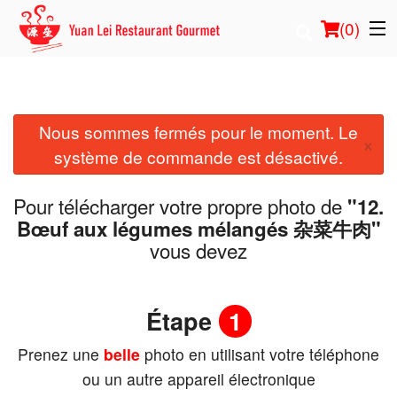
(
0
)
Nous sommes fermés pour le moment. Le
Commander en ligne
×
système de commande est désactivé.
Emplacement
Pour télécharger votre propre photo de
"12.
Français
Bœuf aux légumes mélangés 杂菜牛肉"
vous devez
Connection
Inscription
Étape
1
Prenez une
belle
photo en utilisant votre téléphone
Panier (0)
ou un autre appareil électronique