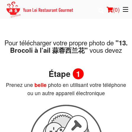
(
0
)
Pour télécharger votre propre photo de
"13.
Commander en ligne
vous devez
Brocoli à l’ail 蒜蓉西兰花"
Emplacement
Étape
1
Français
Prenez une
belle
photo en utilisant votre téléphone
Connection
ou un autre appareil électronique
Inscription
Panier (0)