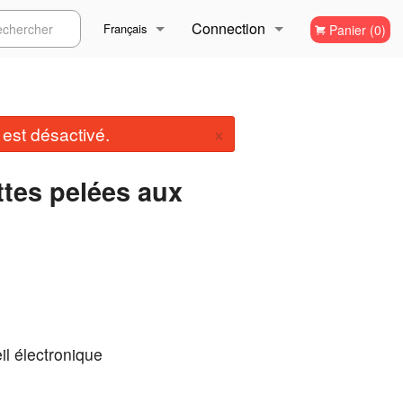
Connection
ercher
Français
Panier (0)
Inscription
Français
×
st désactivé.
English
ttes pelées aux
il électronique