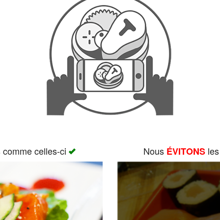
s comme celles-ci
Nous
les
ÉVITONS