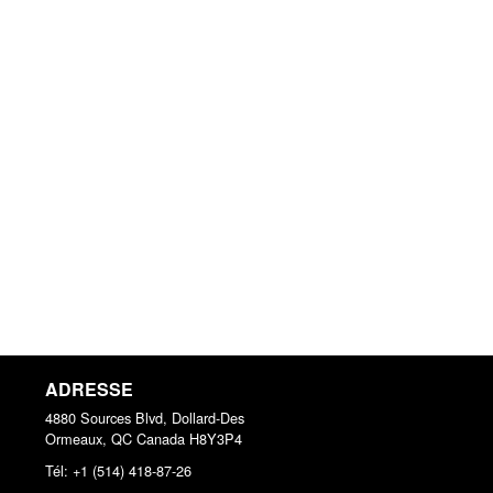
ADRESSE
4880 Sources Blvd, Dollard-Des
Ormeaux, QC
Canada
H8Y3P4
Tél:
+1 (514) 418-87-26