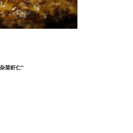
mes 杂菜虾仁"