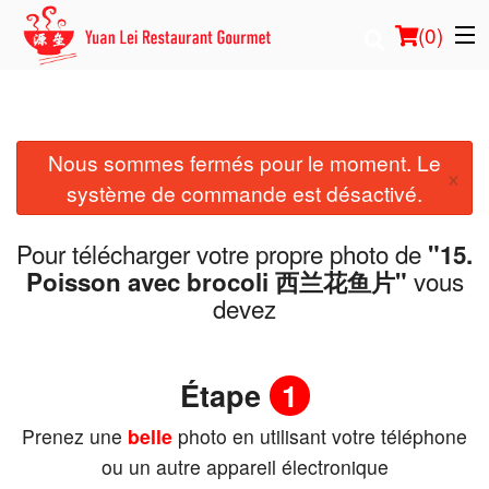
(
0
)
Nous sommes fermés pour le moment. Le
Commander en ligne
×
système de commande est désactivé.
Emplacement
Pour télécharger votre propre photo de
"15.
Français
vous
Poisson avec brocoli 西兰花鱼片"
devez
Connection
Inscription
Étape
1
Prenez une
belle
photo en utilisant votre téléphone
Panier (0)
ou un autre appareil électronique