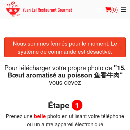
(
0
)
Nous sommes fermés pour le moment. Le
Commander en ligne
×
système de commande est désactivé.
Emplacement
Pour télécharger votre propre photo de
"15.
Français
Bœuf aromatisé au poisson 鱼香牛肉"
vous devez
Connection
Inscription
Étape
1
Prenez une
belle
photo en utilisant votre téléphone
Panier (0)
ou un autre appareil électronique