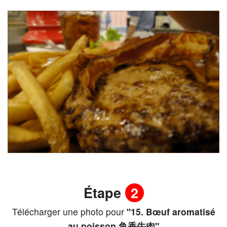
Étape
2
Télécharger une photo pour
"15. Bœuf aromatisé
au poisson 鱼香牛肉"