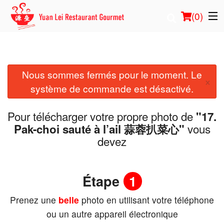
(
0
)
Nous sommes fermés pour le moment. Le
Commander en ligne
×
système de commande est désactivé.
Emplacement
Pour télécharger votre propre photo de
"17.
Français
vous
Pak-choi sauté à l’ail 蒜蓉扒菜心"
devez
Connection
Inscription
Étape
1
Prenez une
belle
photo en utilisant votre téléphone
Panier (0)
ou un autre appareil électronique