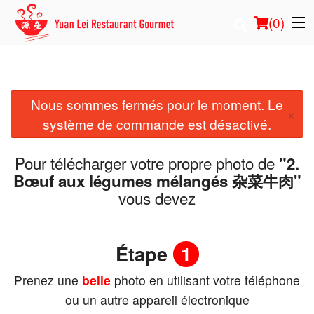
(
0
)
Nous sommes fermés pour le moment. Le
Commander en ligne
×
système de commande est désactivé.
Emplacement
Pour télécharger votre propre photo de
"2.
Français
Bœuf aux légumes mélangés 杂菜牛肉"
vous devez
Connection
Inscription
Étape
1
Prenez une
belle
photo en utilisant votre téléphone
Panier (0)
ou un autre appareil électronique