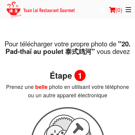
(
0
)
Pour télécharger votre propre photo de
"20.
Commander en ligne
vous devez
Pad-thaï au poulet 泰式鸡河"
Emplacement
Étape
1
Français
Prenez une
belle
photo en utilisant votre téléphone
Connection
ou un autre appareil électronique
Inscription
Panier (0)