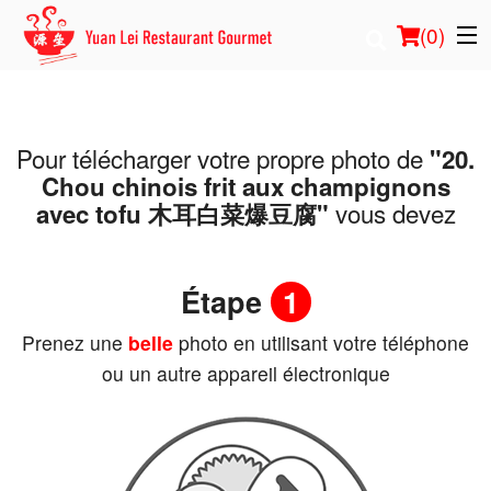
(
0
)
Pour télécharger votre propre photo de
"20.
Commander en ligne
Chou chinois frit aux champignons
vous devez
avec tofu 木耳白菜爆豆腐"
Emplacement
Français
Étape
1
Connection
Prenez une
belle
photo en utilisant votre téléphone
ou un autre appareil électronique
Inscription
Panier (0)