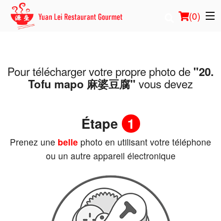
(
0
)
Pour télécharger votre propre photo de
"20.
Commander en ligne
vous devez
Tofu mapo 麻婆豆腐"
Emplacement
Étape
1
Français
Prenez une
belle
photo en utilisant votre téléphone
Connection
ou un autre appareil électronique
Inscription
Panier (0)