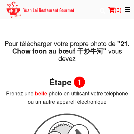
(
0
)
Pour télécharger votre propre photo de
"21.
Commander en ligne
vous
Chow foon au bœuf 干炒牛河"
devez
Emplacement
Français
Étape
1
Connection
Prenez une
belle
photo en utilisant votre téléphone
ou un autre appareil électronique
Inscription
Panier (0)