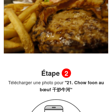
Étape
2
Télécharger une photo pour
"21. Chow foon au
bœuf 干炒牛河"