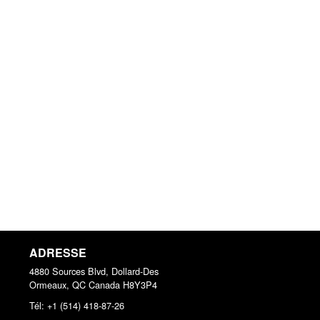
ADRESSE
4880 Sources Blvd, Dollard-Des
Ormeaux, QC
Canada
H8Y3P4
Tél:
+1 (514) 418-87-26