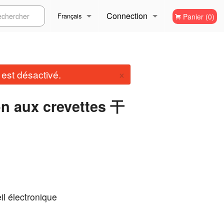
Connection
ercher
Français
Panier (0)
Inscription
Français
×
st désactivé.
English
n aux crevettes 干
il électronique