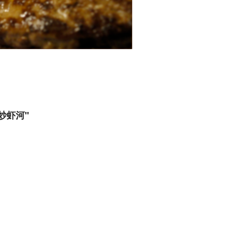
 干炒虾河"