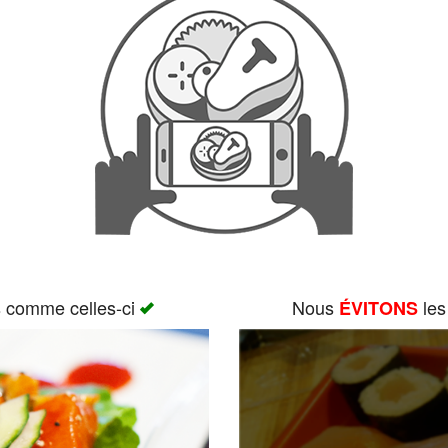
s comme celles-ci
Nous
les
ÉVITONS