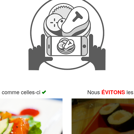
s comme celles-ci
Nous
les
ÉVITONS