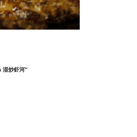
ttes 湿炒虾河"