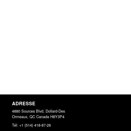
ADRESSE
4880 Sources Blvd, Dollard-Des
Ormeaux, QC
Canada
H8Y3P4
Tél:
+1 (514) 418-87-26