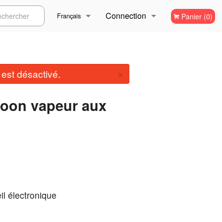
Connection
ercher
Français
Panier (0)
Inscription
Français
×
st désactivé.
English
foon vapeur aux
il électronique