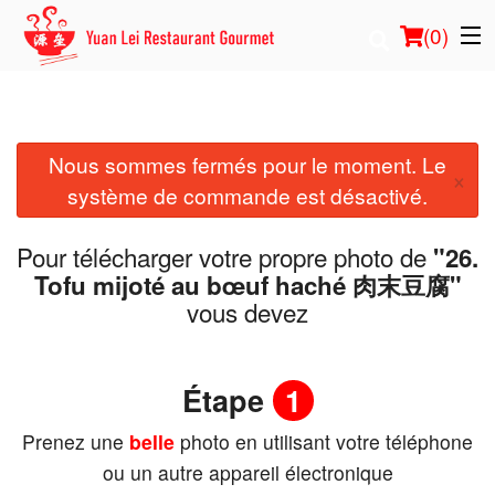
(
0
)
Nous sommes fermés pour le moment. Le
Commander en ligne
×
système de commande est désactivé.
Emplacement
Pour télécharger votre propre photo de
"26.
Français
Tofu mijoté au bœuf haché 肉末豆腐"
vous devez
Connection
Inscription
Étape
1
Prenez une
belle
photo en utilisant votre téléphone
Panier (0)
ou un autre appareil électronique