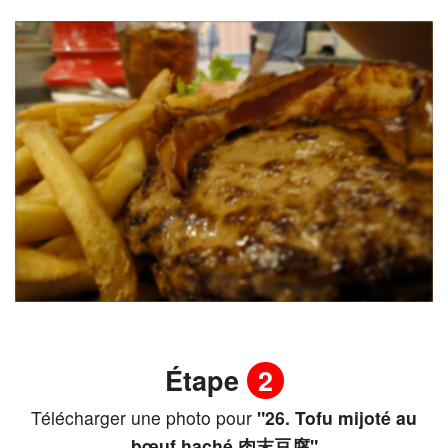
Étape
2
Télécharger une photo pour
"26. Tofu mijoté au
bœuf haché 肉末豆腐"