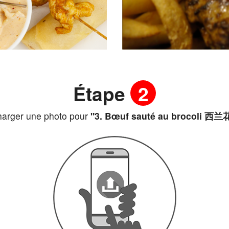
Étape
2
harger une photo pour
"3. Bœuf sauté au brocoli 西