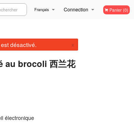
Connection
ercher
Français
Panier (0)
Inscription
Français
×
st désactivé.
English
té au brocoli 西兰花
il électronique