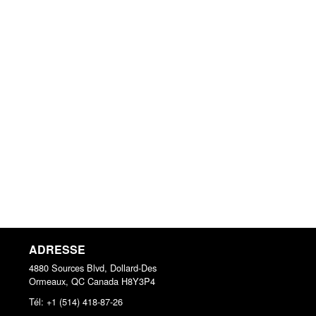
ADRESSE
4880 Sources Blvd, Dollard-Des
Ormeaux, QC
Canada
H8Y3P4
Tél:
+1 (514) 418-87-26