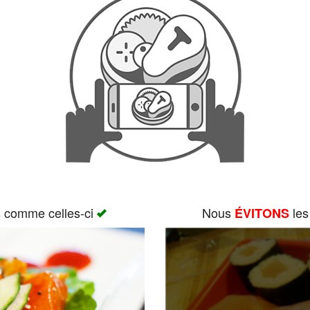
s comme celles-ci
Nous
les
ÉVITONS