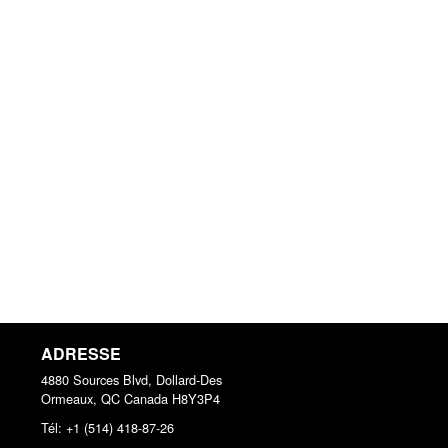
ADRESSE
4880 Sources Blvd, Dollard-Des
Ormeaux, QC
Canada
H8Y3P4
Tél:
+1 (514) 418-87-26