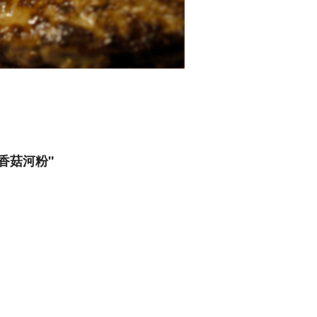
ns 香菇河粉"