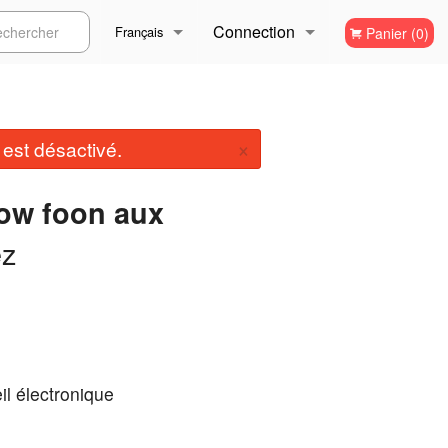
Connection
ercher
Français
Panier (0)
Inscription
Français
×
st désactivé.
English
ow foon aux
ez
il électronique