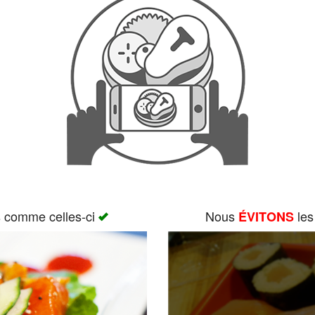
s comme celles-ci
Nous
les
ÉVITONS