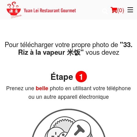
(
0
)
Pour télécharger votre propre photo de
"33.
Commander en ligne
vous devez
Riz à la vapeur 米饭"
Emplacement
Étape
1
Français
Prenez une
belle
photo en utilisant votre téléphone
Connection
ou un autre appareil électronique
Inscription
Panier (0)