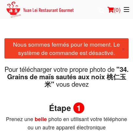
(
0
)
Nous sommes fermés pour le moment. Le
Commander en ligne
×
système de commande est désactivé.
Emplacement
Pour télécharger votre propre photo de
"34.
Français
Grains de maïs sautés aux noix 桃仁玉
vous devez
米"
Connection
Inscription
Étape
1
Prenez une
belle
photo en utilisant votre téléphone
Panier (0)
ou un autre appareil électronique