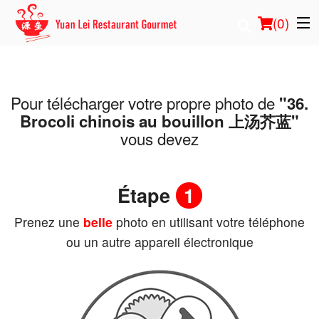
(
0
)
Pour télécharger votre propre photo de
"36.
Commander en ligne
Brocoli chinois au bouillon 上汤芥蓝"
vous devez
Emplacement
Français
Étape
1
Connection
Prenez une
belle
photo en utilisant votre téléphone
ou un autre appareil électronique
Inscription
Panier (0)