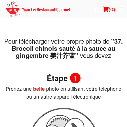
(
0
)
Pour télécharger votre propre photo de
"37.
Commander en ligne
Brocoli chinois sauté à la sauce au
vous devez
gingembre 姜汁芥蓝"
Emplacement
Français
Étape
1
Connection
Prenez une
belle
photo en utilisant votre téléphone
ou un autre appareil électronique
Inscription
Panier (0)